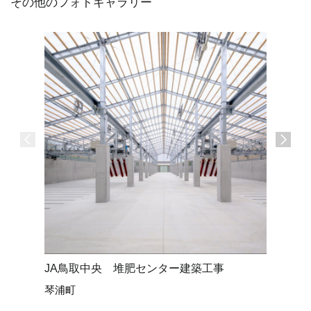
その他のフォトギャラリー
JA鳥取中央 堆肥センター建築工事
(仮称)
琴浦町
米子市