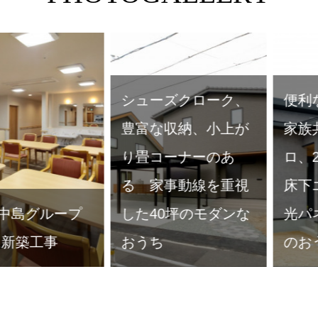
ローク、
便利な家族用玄関、
、小上が
家族共有ファミク
ーのあ
ロ、20畳の大空間に
広々23帖
線を重視
床下エアコン、太陽
関にウォ
のモダンな
光パネル搭載の平屋
クローク
のおうち（*^_^*）
坪平屋の