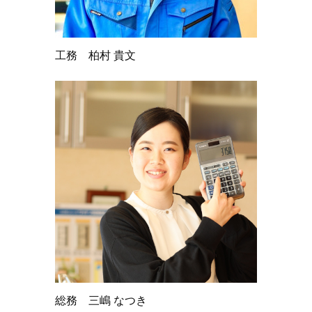
工務 柏村 貴文
総務 三嶋 なつき