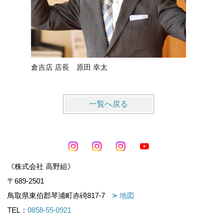
倉吉店 店長 原田 幸太
営業 
一覧へ戻る
《株式会社 高野組》
〒689-2501
鳥取県東伯郡琴浦町赤碕817-7
地図
TEL：
0858-55-0921