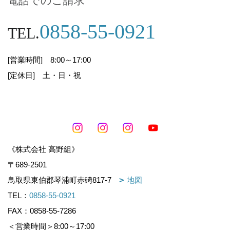
電話でのご請求
当社は、個人情報の取扱いが適正に行われるよう
0858-55-0921
TEL.
に、従業者への教育・指導を徹底し、適正な取扱
いが行われるよう取り組んでまいります。また、
個人情報の取扱いに関する苦情・ご相談に迅速に
[営業時間] 8:00～17:00
対応し、当社の個人情報の取扱いおよび安全管理
[定休日] 土・日・祝
に係る適切な措置については、適宜見直し、改善
いたします。
1
個人情報の取得・利用
《株式会社 高野組》
当社は、業務上必要な範囲内で、かつ、適法で公
〒689-2501
正な手段により個人情報を取得・利用します。
（下記7.の個人番号および特定個人情報を除きま
鳥取県東伯郡琴浦町赤碕817-7
地図
す）
TEL：
0858-55-0921
FAX：0858-55-7286
＜営業時間＞8:00～17:00