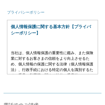
プライバシーポリシー
個人情報保護に関する基本方針【プライバ
シーポリシー】
当社は、個人情報保護の重要性に鑑み、また保険
業に対するお客さまの信頼をより向上させるた
め、個人情報の保護に関する法律（個人情報保護
法）、行政手続における特定の個人を識別するた
めの番号の利用等に関する法律（番号法）、その
他の関係法令、関係官庁からのガイドライン、特
定個人情報の適正な取扱いに関するガイドライン
などを遵守して、個人情報を厳正・適切に取り扱
うとともに、安全管理について適切な措置を講じ
ます。