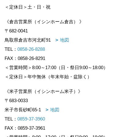
2.
個人情報の利用目的
＜定休日＞土・日・祝
当社は、保険会社から保険業務の委託をうけて、
取得した個人情報（個人番号および特定個人情報
《倉吉営業所（イシンホーム倉吉） 》
については、下記
7.
をご覧ください。）を当該業
〒682-0041
務の遂行に必要な範囲内で利用します。
鳥取県倉吉市河北町91
地図
また、当社は建設業を営んでおり、当該業務の遂
TEL：
0858-26-8288
行に必要な範囲においても、取得した個人情報を
FAX：0858-26-8291
利用します。
＜営業時間＞8:00～17:00（日・祭日9:00～18:00）
当社における具体的な個人情報の利用目的は次の
＜定休日＞年中無休（年末年始・盆除く）
とおりであり、それら以外の他の目的に利用する
ことはありません。
《米子営業所（イシンホーム米子）》
〒683-0033
①
住
米子市長砂町65-1
地図
宅
TEL：
0859-37-3960
の
上記の利用目的の変更は、相当の関連性を有する
FAX：0859-37-3961
建
と合理的に認められている範囲にて行い、変更す