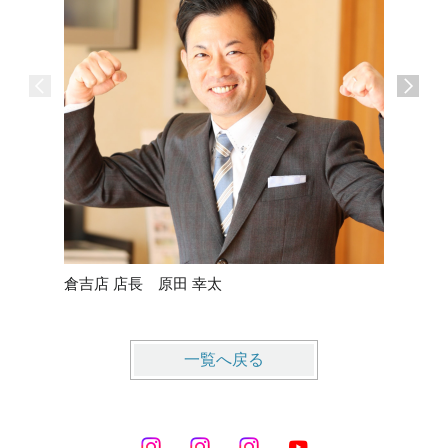
倉吉店 店長 原田 幸太
営業 
一覧へ戻る