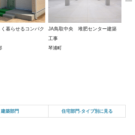
しく暮らせるコンパク
JA鳥取中央 堆肥センター建築
広々
工事
ト、
邸
琴浦町
ある
(*^-^
真庭
建築部門
住宅部門-タイプ別に見る