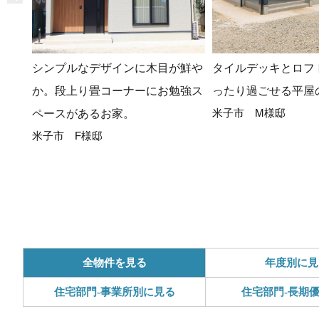
シンプルなデザインに木目が鮮や
タイルデッキとロフ
か。段上り畳コーナーにお勉強ス
ったり過ごせる平屋
米子市 M様邸
ペースがあるお家。
米子市 F様邸
全物件を見る
年度別に見
住宅部門-事業所別に見る
住宅部門-長期