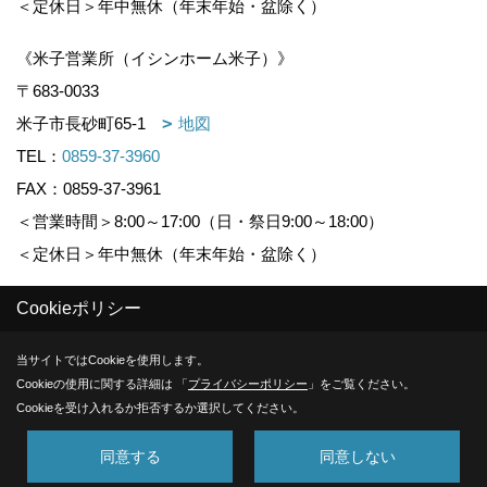
＜定休日＞年中無休（年末年始・盆除く）
《米子営業所（イシンホーム米子）》
〒683-0033
米子市長砂町65-1
地図
TEL：
0859-37-3960
FAX：0859-37-3961
＜営業時間＞8:00～17:00（日・祭日9:00～18:00）
＜定休日＞年中無休（年末年始・盆除く）
Cookieポリシー
Copyright (c) KOUNOGUMI. All Rights Reserved.
当サイトではCookieを使用します。
Produced by
ゴデスクリエイト
Cookieの使用に関する詳細は 「
プライバシーポリシー
」をご覧ください。
Cookieを受け入れるか拒否するか選択してください。
同意する
同意しない