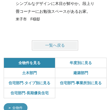
シンプルなデザインに木目が鮮やか。段上り
タイルデ
畳コーナーにお勉強スペースがあるお家。
せる平屋
米子市 F様邸
米子市 
一覧へ戻る
全物件を見る
年度別に見る
土木部門
建築部門
住宅部門-タイプ別に見る
住宅部門-事業所別に見る
住宅部門-長期優良住宅
全物件