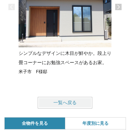
シンプルなデザインに木目が鮮やか。段上り
タイルデ
畳コーナーにお勉強スペースがあるお家。
せる平屋
米子市 F様邸
米子市 
一覧へ戻る
全物件を見る
年度別に見る