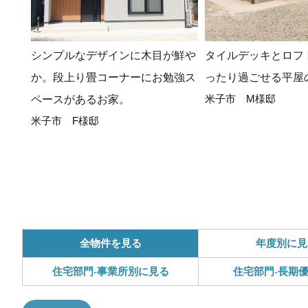
シンプルなデザインに木目が鮮や
タイルデッキとロフ
か。段上り畳コーナーにお勉強ス
ったり過ごせる平屋
米子市 M様邸
ペースがあるお家。
米子市 F様邸
全物件を見る
年度別に見
住宅部門-事業所別に見る
住宅部門-長期