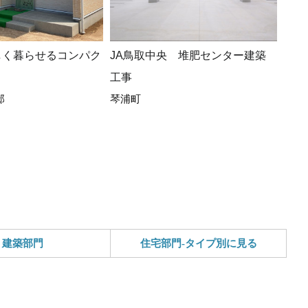
しく暮らせるコンパク
JA鳥取中央 堆肥センター建築
広々
工事
ト、
邸
琴浦町
ある
(*^-^
真庭
建築部門
住宅部門-タイプ別に見る