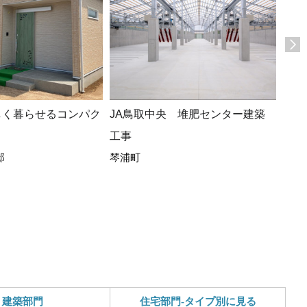
しく暮らせるコンパク
JA鳥取中央 堆肥センター建築
広々
工事
ト、
邸
琴浦町
ある
(*^-^
真庭
建築部門
住宅部門-タイプ別に見る