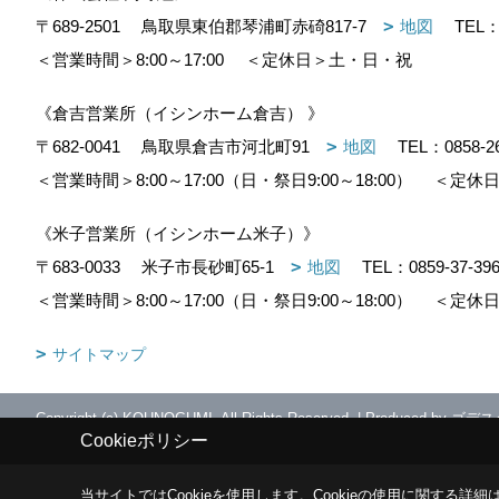
〒689-2501
鳥取県東伯郡琴浦町赤碕817-7
地図
TEL
＜営業時間＞8:00～17:00
＜定休日＞土・日・祝
《倉吉営業所（イシンホーム倉吉） 》
〒682-0041
鳥取県倉吉市河北町91
地図
TEL：
0858-2
＜営業時間＞8:00～17:00（日・祭日9:00～18:00）
＜定休日
《米子営業所（イシンホーム米子）》
〒683-0033
米子市長砂町65-1
地図
TEL：
0859-37-39
＜営業時間＞8:00～17:00（日・祭日9:00～18:00）
＜定休日
サイトマップ
Copyright (c) KOUNOGUMI. All Rights Reserved.
|
Produced by
ゴデス
Cookieポリシー
当サイトではCookieを使用します。
Cookieの使用に関する詳細は