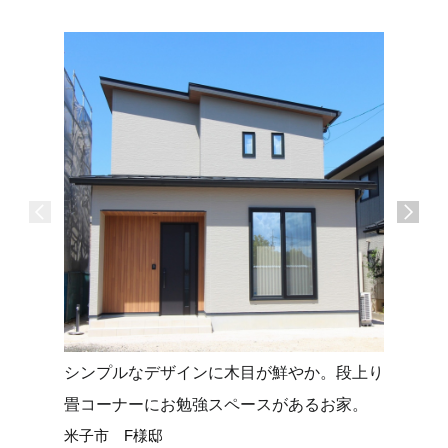
シンプルなデザインに木目が鮮やか。段上り
タイルデ
畳コーナーにお勉強スペースがあるお家。
せる平屋
米子市 F様邸
米子市 