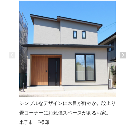
シンプルなデザインに木目が鮮やか。段上り
タイルデ
畳コーナーにお勉強スペースがあるお家。
せる平屋
米子市 F様邸
米子市 