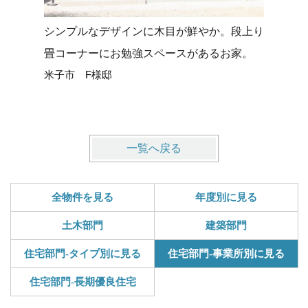
シンプルなデザインに木目が鮮やか。段上り
太陽光発
畳コーナーにお勉強スペースがあるお家。
で安心の
米子市 F様邸
日野郡 
一覧へ戻る
全物件を見る
年度別に見る
土木部門
建築部門
住宅部門-タイプ別に見る
住宅部門-事業所別に見る
住宅部門-長期優良住宅