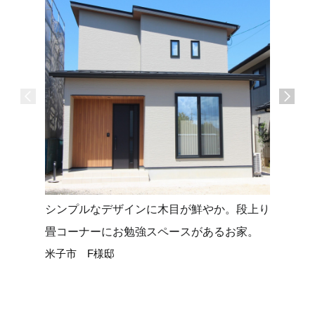
シンプルなデザインに木目が鮮やか。段上り
タイルデ
畳コーナーにお勉強スペースがあるお家。
せる平屋
米子市 F様邸
米子市 