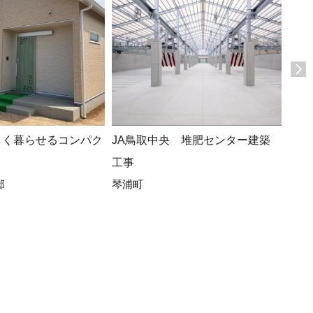
しく暮らせるコンパク
JA鳥取中央 堆肥センター建築
広々
工事
ト、
邸
琴浦町
ある
(*^-^
真庭