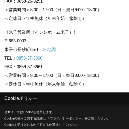
FAX：0858-26-8291
＜営業時間＞8:00～17:00（日・祭日9:00～18:00）
＜定休日＞年中無休（年末年始・盆除く）
《米子営業所（イシンホーム米子）》
〒683-0033
米子市長砂町65-1
地図
TEL：
0859-37-3960
FAX：0859-37-3961
＜営業時間＞8:00～17:00（日・祭日9:00～18:00）
＜定休日＞年中無休（年末年始・盆除く）
Cookieポリシー
Copyright (c) KOUNOGUMI. All Rights Reserved.
当サイトではCookieを使用します。
Produced by
ゴデスクリエイト
Cookieの使用に関する詳細は 「
プライバシーポリシー
」をご覧ください。
Cookieを受け入れるか拒否するか選択してください。