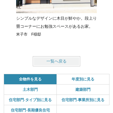
シンプルなデザインに木目が鮮やか。段上り
タイルデ
畳コーナーにお勉強スペースがあるお家。
せる平屋
米子市 F様邸
米子市 
一覧へ戻る
全物件を見る
年度別に見る
土木部門
建築部門
住宅部門-タイプ別に見る
住宅部門-事業所別に見る
住宅部門-長期優良住宅