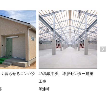
しく暮らせるコンパク
JA鳥取中央 堆肥センター建築
広々
工事
ト、
邸
琴浦町
ある
(*^-^
真庭