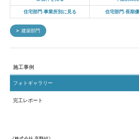
住宅部門-事業所別に見る
住宅部門-長期
建築部門
施工事例
フォトギャラリー
完工レポート
《株式会社 高野組》