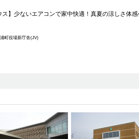
ウス】少ないエアコンで家中快適！真夏の涼しさ体感
浦町役場新庁舎(JV)