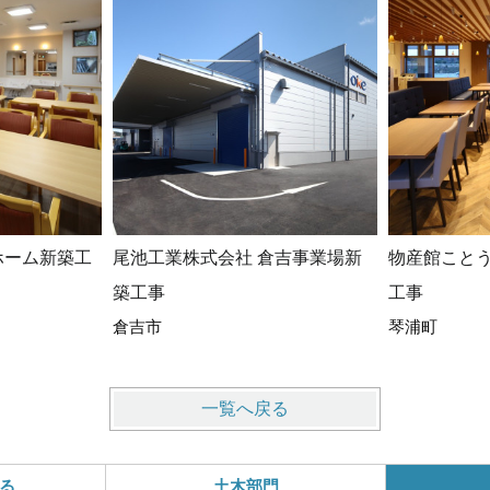
ホーム新築工
尾池工業株式会社 倉吉事業場新
物産館こと
築工事
工事
倉吉市
琴浦町
一覧へ戻る
る
土木部門