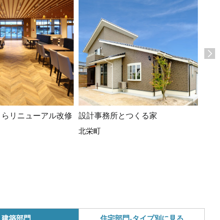
うらリニューアル改修
設計事務所とつくる家
㈱徳
北栄町
事
米子
建築部門
住宅部門-タイプ別に見る