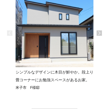
シンプルなデザインに木目が鮮やか。段上り
タイルデ
畳コーナーにお勉強スペースがあるお家。
せる平屋
米子市 F様邸
米子市 