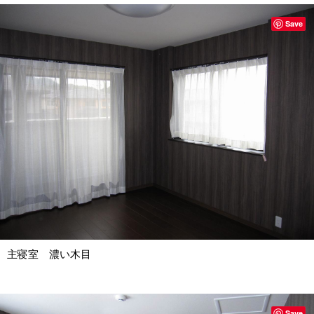
Save
主寝室 濃い木目
Save