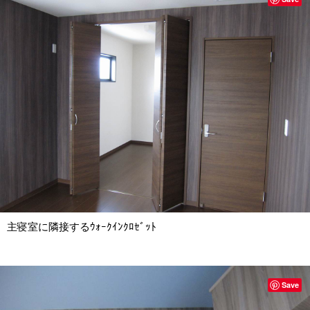
主寝室に隣接するｳｫｰｸｲﾝｸﾛｾﾞｯﾄ
Save