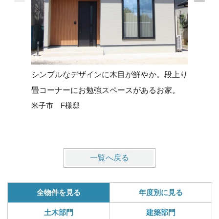
シンプルなデザインに木目が鮮やか。段上り
タイルデ
畳コーナーにお勉強スペースがあるお家。
せる平屋
米子市 F様邸
米子市 
一覧へ戻る
全物件を見る
年度別に見る
土木部門
建築部門