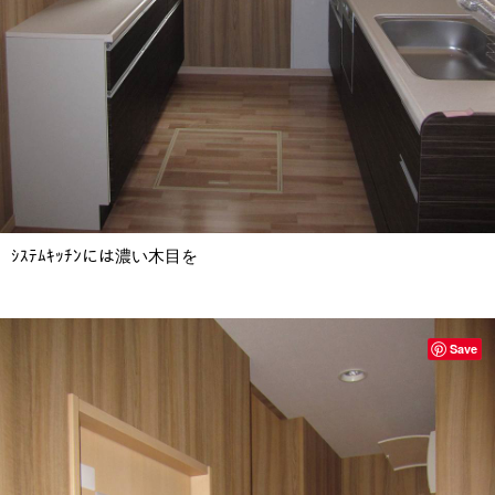
ｼｽﾃﾑｷｯﾁﾝには濃い木目を
Save