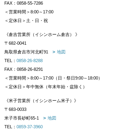
FAX：0858-55-7286
＜営業時間＞8:00～17:00
2.
個人情報の利用目的
＜定休日＞土・日・祝
当社は、保険会社から保険業務の委託をうけて、
取得した個人情報（個人番号および特定個人情報
《倉吉営業所（イシンホーム倉吉） 》
については、下記
7.
をご覧ください。）を当該業
〒682-0041
務の遂行に必要な範囲内で利用します。
鳥取県倉吉市河北町91
地図
また、当社は建設業を営んでおり、当該業務の遂
TEL：
0858-26-8288
行に必要な範囲においても、取得した個人情報を
FAX：0858-26-8291
利用します。
＜営業時間＞8:00～17:00（日・祭日9:00～18:00）
当社における具体的な個人情報の利用目的は次の
＜定休日＞年中無休（年末年始・盆除く）
とおりであり、それら以外の他の目的に利用する
ことはありません。
《米子営業所（イシンホーム米子）》
〒683-0033
①
住
米子市長砂町65-1
地図
宅
TEL：
0859-37-3960