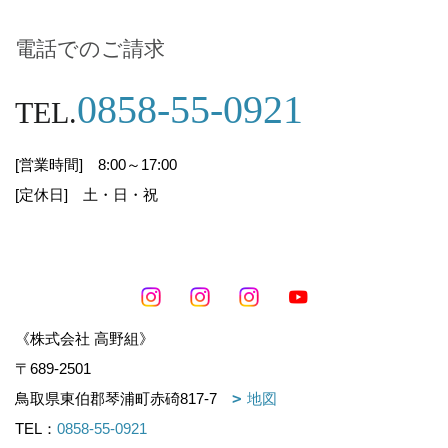
うとともに、安全管理について適切な措置を講じ
ます。
電話でのご請求
当社は、個人情報の取扱いが適正に行われるよう
0858-55-0921
TEL.
に、従業者への教育・指導を徹底し、適正な取扱
いが行われるよう取り組んでまいります。また、
個人情報の取扱いに関する苦情・ご相談に迅速に
[営業時間] 8:00～17:00
対応し、当社の個人情報の取扱いおよび安全管理
[定休日] 土・日・祝
に係る適切な措置については、適宜見直し、改善
いたします。
1
個人情報の取得・利用
《株式会社 高野組》
当社は、業務上必要な範囲内で、かつ、適法で公
〒689-2501
正な手段により個人情報を取得・利用します。
（下記7.の個人番号および特定個人情報を除きま
鳥取県東伯郡琴浦町赤碕817-7
地図
す）
TEL：
0858-55-0921