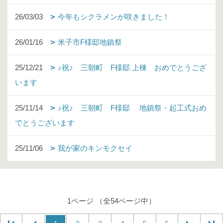
26/03/03
今年もシクラメンが咲きました！
26/01/16
米子市F様邸地鎮祭
25/12/21
♪祝♪ 三朝町 F様邸 上棟 おめでとうござ
います
25/11/14
♪祝♪ 三朝町 F様邸 地鎮祭・起工式おめ
でとうございます
25/11/06
我が家のキンモクセイ
1ページ （全54ページ中）