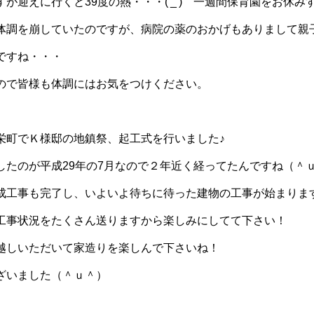
が迎えに行くと39度の熱・・・('_') 一週間保育園をお休
体調を崩していたのですが、病院の薬のおかげもありまして親
ですね・・・
ので皆様も体調にはお気をつけください。
栄町でＫ様邸の地鎮祭、起工式を行いました♪
したのが平成29年の7月なので２年近く経ってたんですね（＾
成工事も完了し、いよいよ待ちに待った建物の工事が始まりま
工事状況をたくさん送りますから楽しみにしてて下さい！
越しいただいて家造りを楽しんで下さいね！
ざいました（＾ｕ＾）