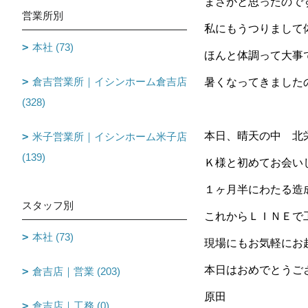
まさかと思ったのです
営業所別
私にもうつりまして
本社 (73)
ほんと体調って大事
倉吉営業所｜イシンホーム倉吉店
暑くなってきました
(328)
本日、晴天の中 北
米子営業所｜イシンホーム米子店
(139)
Ｋ様と初めてお会い
１ヶ月半にわたる造
スタッフ別
これからＬＩＮＥで
本社 (73)
現場にもお気軽にお
本日はおめでとうご
倉吉店｜営業 (203)
原田
倉吉店｜工務 (0)