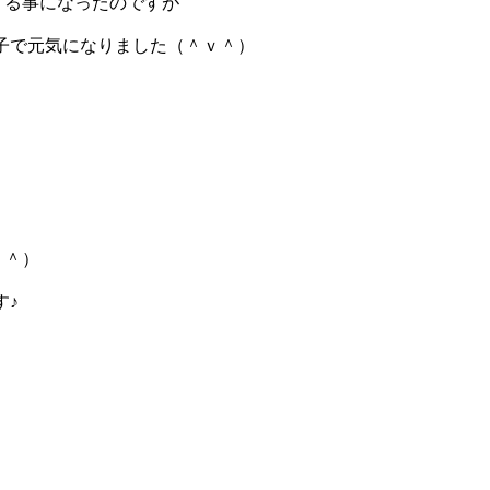
みする事になったのですが
子で元気になりました（＾ｖ＾）
ｕ＾）
す♪