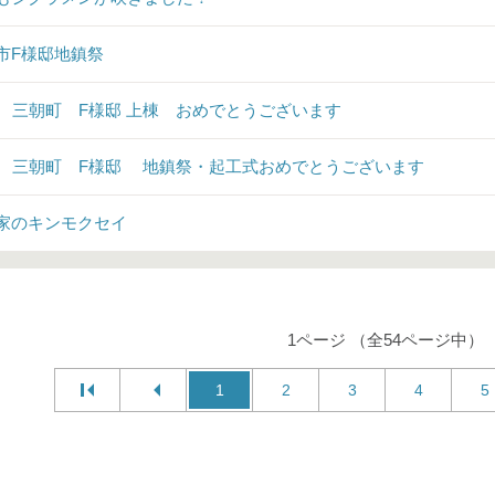
市F様邸地鎮祭
♪ 三朝町 F様邸 上棟 おめでとうございます
♪ 三朝町 F様邸 地鎮祭・起工式おめでとうございます
家のキンモクセイ
1ページ （全54ページ中）
1
2
3
4
5