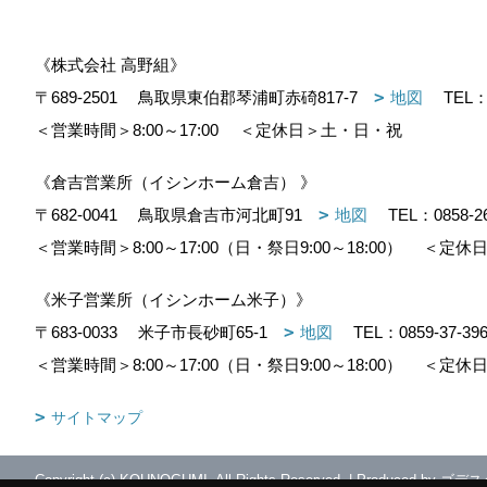
《株式会社 高野組》
〒689-2501
鳥取県東伯郡琴浦町赤碕817-7
地図
TEL
＜営業時間＞8:00～17:00
＜定休日＞土・日・祝
《倉吉営業所（イシンホーム倉吉） 》
〒682-0041
鳥取県倉吉市河北町91
地図
TEL：
0858-2
＜営業時間＞8:00～17:00（日・祭日9:00～18:00）
＜定休日
《米子営業所（イシンホーム米子）》
〒683-0033
米子市長砂町65-1
地図
TEL：
0859-37-39
＜営業時間＞8:00～17:00（日・祭日9:00～18:00）
＜定休日
サイトマップ
Copyright (c) KOUNOGUMI. All Rights Reserved.
|
Produced by
ゴデス