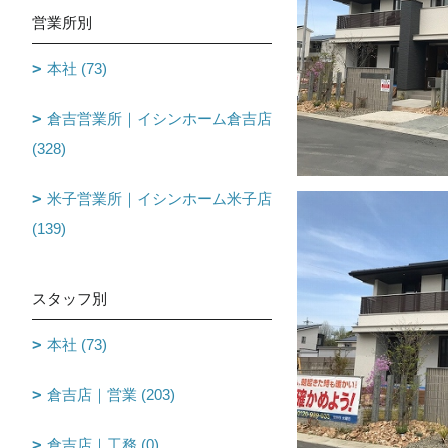
営業所別
本社 (73)
倉吉営業所｜イシンホーム倉吉店
(328)
米子営業所｜イシンホーム米子店
(139)
スタッフ別
本社 (73)
倉吉店｜営業 (203)
倉吉店｜工務 (0)