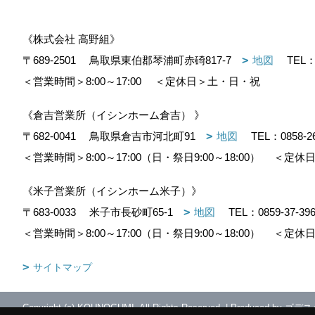
《株式会社 高野組》
〒689-2501
鳥取県東伯郡琴浦町赤碕817-7
地図
TEL
＜営業時間＞8:00～17:00
＜定休日＞土・日・祝
《倉吉営業所（イシンホーム倉吉） 》
〒682-0041
鳥取県倉吉市河北町91
地図
TEL：
0858-2
＜営業時間＞8:00～17:00（日・祭日9:00～18:00）
＜定休日
《米子営業所（イシンホーム米子）》
〒683-0033
米子市長砂町65-1
地図
TEL：
0859-37-39
＜営業時間＞8:00～17:00（日・祭日9:00～18:00）
＜定休日
サイトマップ
Copyright (c) KOUNOGUMI. All Rights Reserved.
|
Produced by
ゴデス