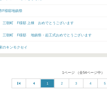
市F様邸地鎮祭
♪ 三朝町 F様邸 上棟 おめでとうございます
♪ 三朝町 F様邸 地鎮祭・起工式おめでとうございます
家のキンモクセイ
1ページ （全54ページ中）
1
2
3
4
5