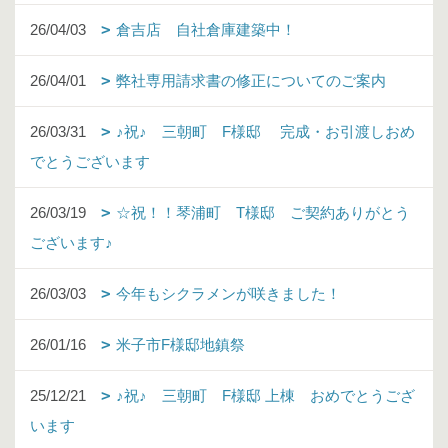
26/04/03
倉吉店 自社倉庫建築中！
26/04/01
弊社専用請求書の修正についてのご案内
26/03/31
♪祝♪ 三朝町 F様邸 完成・お引渡しおめ
でとうございます
26/03/19
☆祝！！琴浦町 T様邸 ご契約ありがとう
ございます♪
26/03/03
今年もシクラメンが咲きました！
26/01/16
米子市F様邸地鎮祭
25/12/21
♪祝♪ 三朝町 F様邸 上棟 おめでとうござ
います