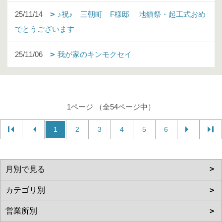
25/11/14
♪祝♪ 三朝町 F様邸 地鎮祭・起工式おめ
でとうございます
25/11/06
我が家のキンモクセイ
1ページ （全54ページ中）
1
2
3
4
5
6