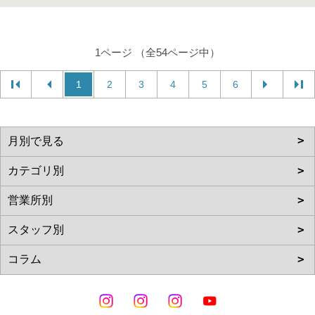
1ページ （全54ページ中）
1
2
3
4
5
6