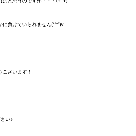
と思うのですが・・・(+_+)
けていられません(*^^)v
うございます！
。
さい♪