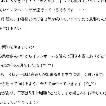
の時に大泣きです・・・何とか少しずつでも慣れていってくれれば
炎やインフルエンザが流行っているそうです・・・
引渡し、お客様との打合せ等が続いていきますので風邪なんかに負
を付け下さい！
ご契約を頂きました♪
る業者さんの中からイシンホームを選んで頂き本当にありがと
29年の7月でしたね（*^_^*）
経ち、Ｋ様と一緒に家造りが出来る事を本当に嬉しく思います
と思って頂けるように全力で頑張っていきます（*^_^*）
せがあり、工事は5月中旬開始となりますが楽しみにお待ちくだ
りにしていきましょう♪