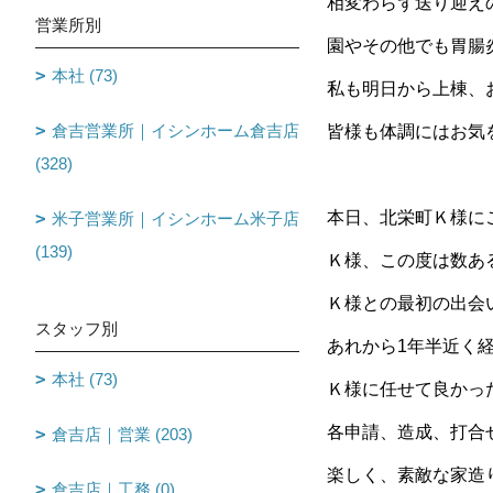
相変わらず送り迎え
営業所別
園やその他でも胃腸
本社 (73)
私も明日から上棟、お
倉吉営業所｜イシンホーム倉吉店
皆様も体調にはお気
(328)
本日、北栄町Ｋ様に
米子営業所｜イシンホーム米子店
(139)
Ｋ様、この度は数あ
Ｋ様との最初の出会いは
スタッフ別
あれから1年半近く
本社 (73)
Ｋ様に任せて良かった
各申請、造成、打合
倉吉店｜営業 (203)
楽しく、素敵な家造
倉吉店｜工務 (0)