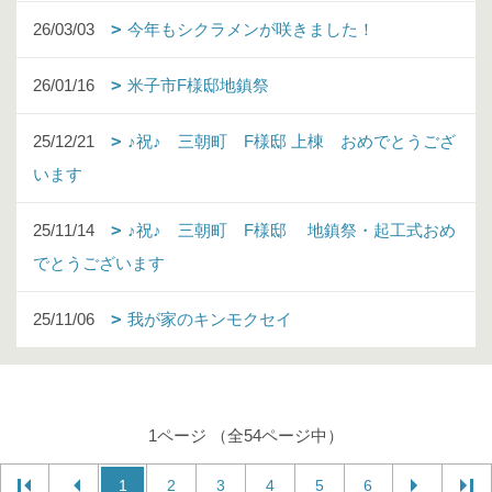
26/03/03
今年もシクラメンが咲きました！
26/01/16
米子市F様邸地鎮祭
25/12/21
♪祝♪ 三朝町 F様邸 上棟 おめでとうござ
います
25/11/14
♪祝♪ 三朝町 F様邸 地鎮祭・起工式おめ
でとうございます
25/11/06
我が家のキンモクセイ
1ページ （全54ページ中）
1
2
3
4
5
6