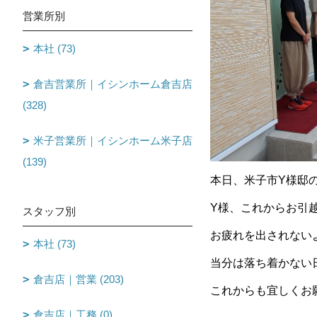
営業所別
本社 (73)
倉吉営業所｜イシンホーム倉吉店
(328)
米子営業所｜イシンホーム米子店
(139)
本日、米子市Y様邸
Y様、これからお引
スタッフ別
お疲れを出されない
本社 (73)
当分は落ち着かない
倉吉店｜営業 (203)
これからも宜しくお
倉吉店｜工務 (0)