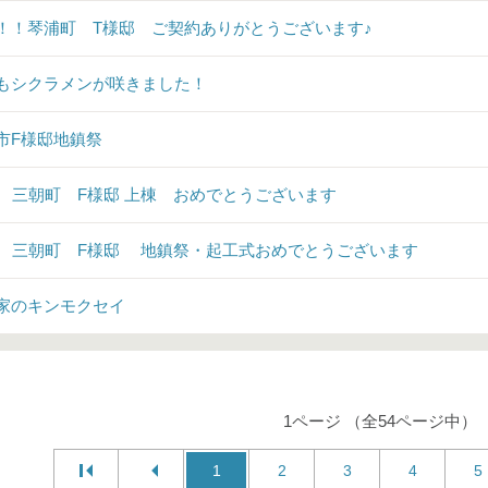
！！琴浦町 T様邸 ご契約ありがとうございます♪
もシクラメンが咲きました！
市F様邸地鎮祭
♪ 三朝町 F様邸 上棟 おめでとうございます
♪ 三朝町 F様邸 地鎮祭・起工式おめでとうございます
家のキンモクセイ
1ページ （全54ページ中）
1
2
3
4
5