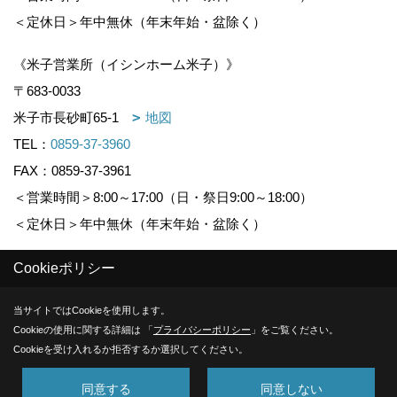
＜定休日＞年中無休（年末年始・盆除く）
《米子営業所（イシンホーム米子）》
〒683-0033
米子市長砂町65-1
地図
TEL：
0859-37-3960
FAX：0859-37-3961
＜営業時間＞8:00～17:00（日・祭日9:00～18:00）
＜定休日＞年中無休（年末年始・盆除く）
Cookieポリシー
Copyright (c) KOUNOGUMI. All Rights Reserved.
当サイトではCookieを使用します。
Produced by
ゴデスクリエイト
Cookieの使用に関する詳細は 「
プライバシーポリシー
」をご覧ください。
Cookieを受け入れるか拒否するか選択してください。
同意する
同意しない