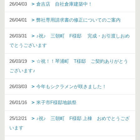
26/04/03
倉吉店 自社倉庫建築中！
26/04/01
弊社専用請求書の修正についてのご案内
26/03/31
♪祝♪ 三朝町 F様邸 完成・お引渡しおめ
でとうございます
26/03/19
☆祝！！琴浦町 T様邸 ご契約ありがとう
ございます♪
26/03/03
今年もシクラメンが咲きました！
26/01/16
米子市F様邸地鎮祭
25/12/21
♪祝♪ 三朝町 F様邸 上棟 おめでとうござ
います