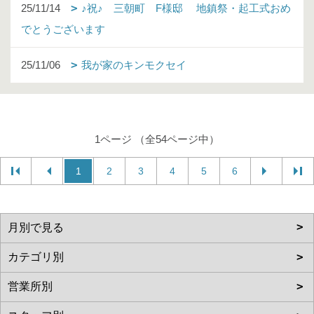
25/11/14
♪祝♪ 三朝町 F様邸 地鎮祭・起工式おめ
でとうございます
25/11/06
我が家のキンモクセイ
1ページ （全54ページ中）
1
2
3
4
5
6