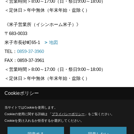
＜営業時間＞8:00～17:00（日・祭日9:00～18:00）
＜定休日＞年中無休（年末年始・盆除く）
《米子営業所（イシンホーム米子）》
〒683-0033
米子市長砂町65-1
地図
TEL：
0859-37-3960
FAX：0859-37-3961
＜営業時間＞8:00～17:00（日・祭日9:00～18:00）
＜定休日＞年中無休（年末年始・盆除く）
Cookieポリシー
Copyright (c) KOUNOGUMI. All Rights Reserved.
当サイトではCookieを使用します。
Produced by
ゴデスクリエイト
Cookieの使用に関する詳細は 「
プライバシーポリシー
」をご覧ください。
Cookieを受け入れるか拒否するか選択してください。