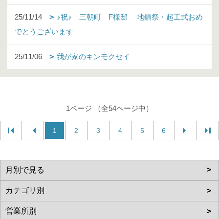
25/11/14
♪祝♪ 三朝町 F様邸 地鎮祭・起工式おめ
でとうございます
25/11/06
我が家のキンモクセイ
1ページ （全54ページ中）
1
2
3
4
5
6