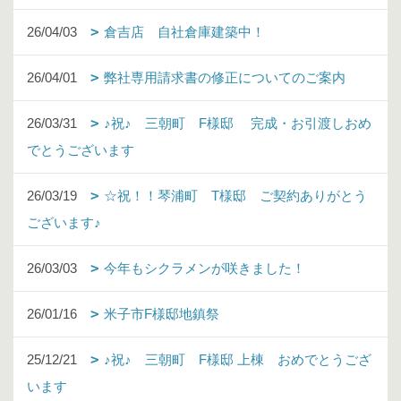
26/04/03
倉吉店 自社倉庫建築中！
26/04/01
弊社専用請求書の修正についてのご案内
26/03/31
♪祝♪ 三朝町 F様邸 完成・お引渡しおめ
でとうございます
26/03/19
☆祝！！琴浦町 T様邸 ご契約ありがとう
ございます♪
26/03/03
今年もシクラメンが咲きました！
26/01/16
米子市F様邸地鎮祭
25/12/21
♪祝♪ 三朝町 F様邸 上棟 おめでとうござ
います