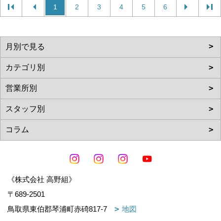
1
2
3
4
5
6
《株式会社 高野組》
〒689-2501
鳥取県東伯郡琴浦町赤碕817-7
地図