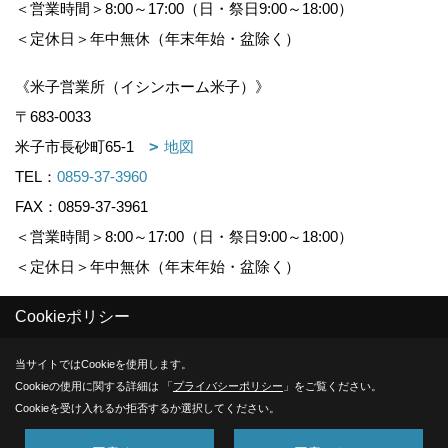
＜営業時間＞8:00～17:00（日・祭日9:00～18:00）
＜定休日＞年中無休（年末年始・盆除く）
《米子営業所（イシンホーム米子）》
〒683-0033
米子市長砂町65-1
地図
TEL：
0859-37-3960
FAX：0859-37-3961
＜営業時間＞8:00～17:00（日・祭日9:00～18:00）
＜定休日＞年中無休（年末年始・盆除く）
Cookieポリシー
Copyright (c) KOUNOGUMI. All Rights Reserved.
当サイトではCookieを使用します。
Produced by
ゴデスクリエイト
Cookieの使用に関する詳細は 「
プライバシーポリシー
」をご覧ください。
Cookieを受け入れるか拒否するか選択してください。