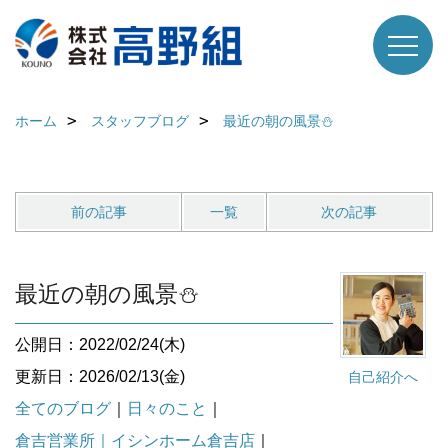
ホーム
スタッフブログ
最近の朝の風景⛄
前の記事
一覧
次の記事
最近の朝の風景⛄
公開日：2022/02/24(木)
更新日：2026/02/13(金)
自己紹介へ
全てのブログ
｜
日々のこと
｜
倉吉営業所｜イシンホーム倉吉店
｜