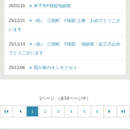
26/01/16
米子市F様邸地鎮祭
25/12/21
♪祝♪ 三朝町 F様邸 上棟 おめでとうござ
います
25/11/14
♪祝♪ 三朝町 F様邸 地鎮祭・起工式おめ
でとうございます
25/11/06
我が家のキンモクセイ
1ページ （全54ページ中）
1
2
3
4
5
6