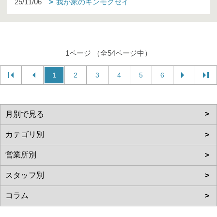
25/11/06
我が家のキンモクセイ
1ページ （全54ページ中）
1
2
3
4
5
6