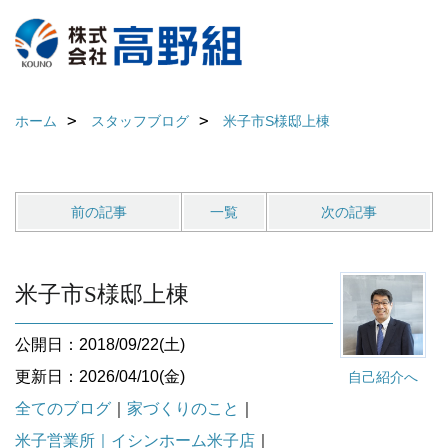
ホーム
スタッフブログ
米子市S様邸上棟
前の記事
一覧
次の記事
米子市S様邸上棟
公開日：2018/09/22(土)
更新日：2026/04/10(金)
自己紹介へ
全てのブログ
｜
家づくりのこと
｜
米子営業所｜イシンホーム米子店
｜