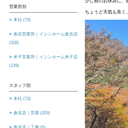
少し前のお休みに、
営業所別
ちょうど天気も良く
本社 (73)
倉吉営業所｜イシンホーム倉吉店
(328)
米子営業所｜イシンホーム米子店
(139)
スタッフ別
本社 (73)
倉吉店｜営業 (203)
倉吉店｜工務 (0)