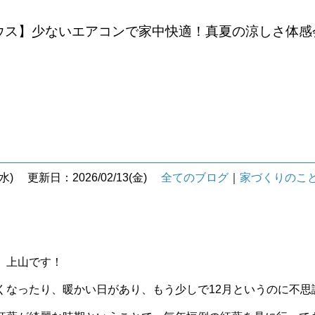
ウス】少ないエアコンで家中快適！真夏の涼しさ体感
水)
更新日：2026/02/13(金)
全てのブログ
｜
家づくりのこ
 上山です！
くなったり、暖かい日があり、もう少しで
12
月というのに不思