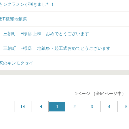
もシクラメンが咲きました！
市F様邸地鎮祭
♪ 三朝町 F様邸 上棟 おめでとうございます
♪ 三朝町 F様邸 地鎮祭・起工式おめでとうございます
家のキンモクセイ
1ページ （全54ページ中）
1
2
3
4
5