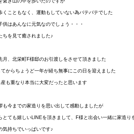
を繋ぎ山の中を歩いたのですが
歩くこともなく、運動もしていない為バテバテでした
子供はあんなに元気なのでしょう・・・
たちを見て癒されました♪
先月、北栄町F様邸のお引渡しをさせて頂きました
してからちょうど一年が経ち無事にこの日を迎えました
出産も重なり本当に大変だったと思います
拶も今までの家造りを思い出して感動しましたが
らとても嬉しいLINEを頂きまして、F様と出会い一緒に家造り
の気持ちでいっぱいです♪