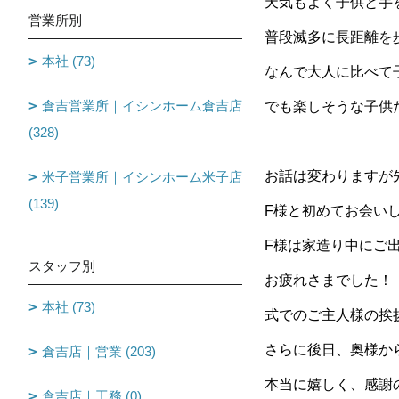
天気もよく子供と手
営業所別
普段滅多に長距離を
本社 (73)
なんで大人に比べて
倉吉営業所｜イシンホーム倉吉店
でも楽しそうな子供
(328)
お話は変わりますが
米子営業所｜イシンホーム米子店
(139)
F様と初めてお会い
F様は家造り中にご
スタッフ別
お疲れさまでした！
本社 (73)
式でのご主人様の挨
さらに後日、奥様か
倉吉店｜営業 (203)
本当に嬉しく、感謝
倉吉店｜工務 (0)