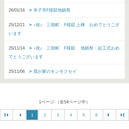
26/01/16
米子市F様邸地鎮祭
25/12/21
♪祝♪ 三朝町 F様邸 上棟 おめでとうござ
います
25/11/14
♪祝♪ 三朝町 F様邸 地鎮祭・起工式おめ
でとうございます
25/11/06
我が家のキンモクセイ
1ページ （全54ページ中）
1
2
3
4
5
6