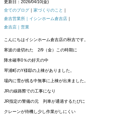
更新日：2026/04/10(金)
全てのブログ
｜
家づくりのこと
｜
倉吉営業所｜イシンホーム倉吉店
｜
倉吉店｜営業
こんにちはイシンホーム倉吉店の秋吉です。
寒波の途切れた 2/9（金）この時期に
降水確率0％の好天の中
琴浦町のY様邸の上棟がありました。
場内に雪が残る中無事に上棟が出来ました。
JRの線路際での工事になり
JR指定の警備の元 列車が通過するたびに
クレーンが待機し少し作業がしにくい