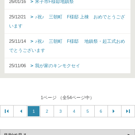
26/01/16
米子市F様邸地鎮祭
25/12/21
♪祝♪ 三朝町 F様邸 上棟 おめでとうござ
います
25/11/14
♪祝♪ 三朝町 F様邸 地鎮祭・起工式おめ
でとうございます
25/11/06
我が家のキンモクセイ
1ページ （全54ページ中）
1
2
3
4
5
6