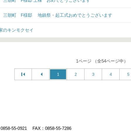
♪ 三朝町 F様邸 上棟 おめでとうございます
♪ 三朝町 F様邸 地鎮祭・起工式おめでとうございます
家のキンモクセイ
1ページ （全54ページ中）
1
2
3
4
5
：
0858-55-0921
FAX：0858-55-7286