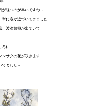
間に
日が経つのが早いですね～
一挙に春が近づいてきました
風、波浪警報が出ていて
ころに
マンサクの花が咲きます
いてました～