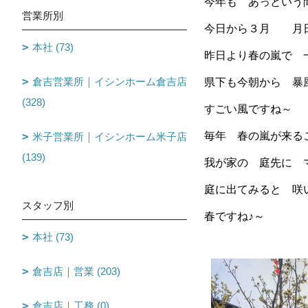
今年も あっという
営業所別
今日から３月 月
本社 (73)
昨日より春の嵐で 
倉吉営業所｜イシンホーム倉吉店
県下も今朝から 暴
(328)
すごい風ですね～
毎年 春の嵐が来る
米子営業所｜イシンホーム米子店
(139)
我が家の 庭先に 
庭に出てみると 咲
スタッフ別
春ですね♪～
本社 (73)
倉吉店｜営業 (203)
倉吉店｜工務 (0)