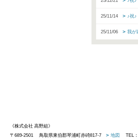
25/12/21
♪祝
25/11/14
♪祝
25/11/06
我が
《株式会社 高野組》
〒689-2501
鳥取県東伯郡琴浦町赤碕817-7
地図
TEL