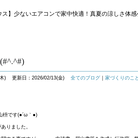
ウス】少ないエアコンで家中快適！真夏の涼しさ体感
^.^#)
木)
更新日：2026/02/13(金)
全てのブログ
｜
家づくりのこ
です(●´ω｀●)
がありました。