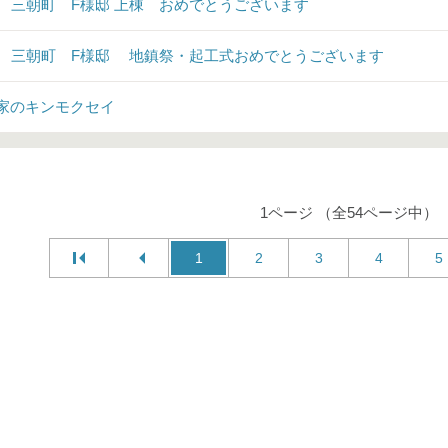
♪ 三朝町 F様邸 上棟 おめでとうございます
♪ 三朝町 F様邸 地鎮祭・起工式おめでとうございます
家のキンモクセイ
1ページ （全54ページ中）
1
2
3
4
5