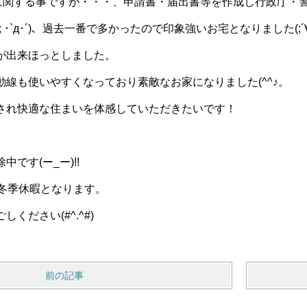
に関する事ですが・・・、申請書・届出書等を作成し行政庁・
 ･`д･´)、過去一番で多かったので印象強いお宅となりました(;´
が出来ほっとしました。
動線も使いやすくなっており素敵なお家になりました(^^♪。
され快適な住まいを体感していただきたいです！
です(ー_ー)!!
で冬季休暇となります。
ください(#^.^#)
前の記事