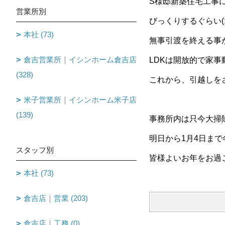
S様邸新築住宅工事
営業所別
びっくりするぐらい(;
本社 (73)
無事引渡を終える事
倉吉営業所｜イシンホーム倉吉店
LDKは開放的で家事
(328)
これから、引越しを
米子営業所｜イシンホーム米子店
(139)
事務所内は只今大掃除中
明日から1月4日ま
スタッフ別
皆様よいお年をお過ごし
本社 (73)
倉吉店｜営業 (203)
倉吉店｜工務 (0)