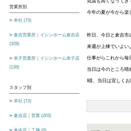
気温も高くなってき
営業所別
今年の夏が今から楽しみで
本社 (73)
倉吉営業所｜イシンホーム倉吉店
昨日、今日と倉吉市
(328)
来週が上棟でいよいよ
仕事がらこれから毎
米子営業所｜イシンホーム米子店
(139)
当日は今のところ晴
I様、当日は宜しく
スタッフ別
本社 (73)
倉吉店｜営業 (203)
倉吉店｜工務 (0)