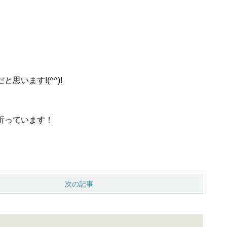
います!(^^)!
祈っています！
次の記事