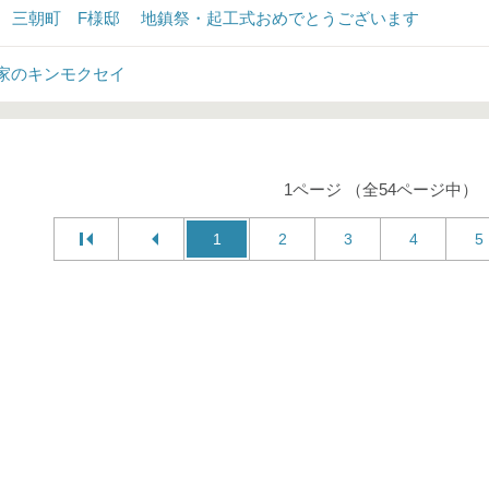
♪ 三朝町 F様邸 地鎮祭・起工式おめでとうございます
家のキンモクセイ
1ページ （全54ページ中）
1
2
3
4
5