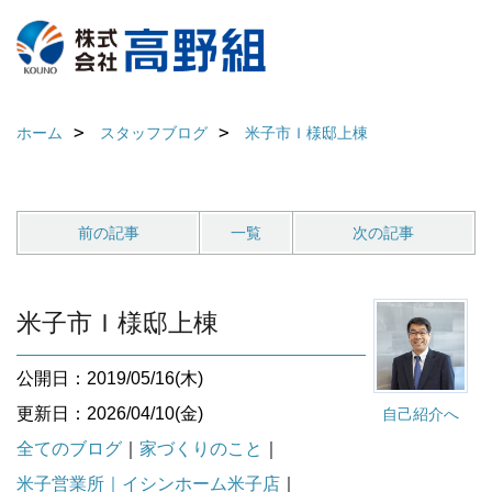
ホーム
スタッフブログ
米子市Ｉ様邸上棟
前の記事
一覧
次の記事
米子市Ｉ様邸上棟
公開日：2019/05/16(木)
更新日：2026/04/10(金)
自己紹介へ
全てのブログ
｜
家づくりのこと
｜
米子営業所｜イシンホーム米子店
｜