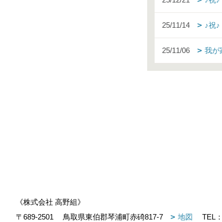
25/11/14
♪祝
25/11/06
我が
《株式会社 高野組》
〒689-2501
鳥取県東伯郡琴浦町赤碕817-7
地図
TEL