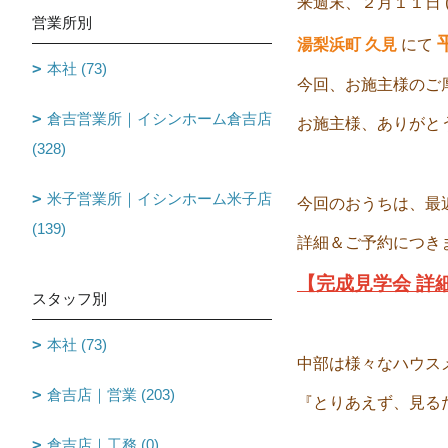
来週末、２月１１日 (
営業所別
湯梨浜町 久見
にて
本社 (73)
今回、お施主様のご厚
倉吉営業所｜イシンホーム倉吉店
お施主様、ありがと
(328)
米子営業所｜イシンホーム米子店
今回のおうちは、最
(139)
詳細＆ご予約につき
【完成見学会 詳
スタッフ別
本社 (73)
中部は様々なハウス
倉吉店｜営業 (203)
『とりあえず、見るだ
倉吉店｜工務 (0)