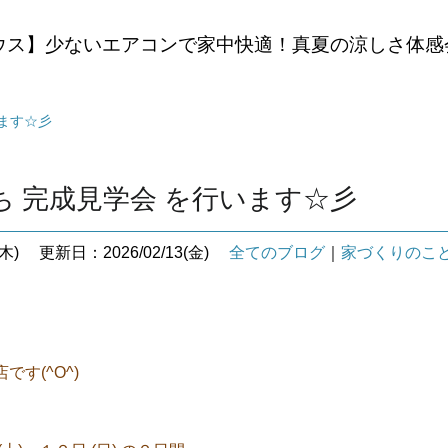
ウス】少ないエアコンで家中快適！真夏の涼しさ体感
ます☆彡
ち 完成見学会 を行います☆彡
木)
更新日：2026/02/13(金)
全てのブログ
｜
家づくりのこ
す(^O^)