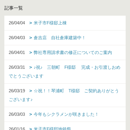
記事一覧
26/04/04
米子市F様邸上棟
26/04/03
倉吉店 自社倉庫建築中！
26/04/01
弊社専用請求書の修正についてのご案内
26/03/31
♪祝♪ 三朝町 F様邸 完成・お引渡しおめ
でとうございます
26/03/19
☆祝！！琴浦町 T様邸 ご契約ありがとう
ございます♪
26/03/03
今年もシクラメンが咲きました！
26/01/16
米子市F様邸地鎮祭