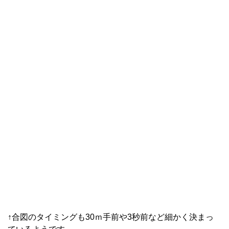
↑合図のタイミングも30ｍ手前や3秒前など細かく決まっ