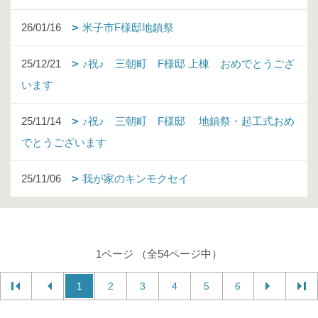
26/01/16
米子市F様邸地鎮祭
25/12/21
♪祝♪ 三朝町 F様邸 上棟 おめでとうござ
います
25/11/14
♪祝♪ 三朝町 F様邸 地鎮祭・起工式おめ
でとうございます
25/11/06
我が家のキンモクセイ
1ページ （全54ページ中）
1
2
3
4
5
6